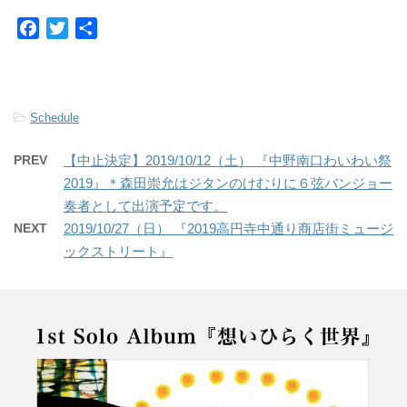
F
T
共
a
w
有
c
i
e
t
b
t
-
Schedule
o
e
o
r
PREV
【中止決定】2019/10/12（土） 『中野南口わいわい祭
k
2019』＊森田崇允はジタンのけむりに６弦バンジョー
奏者として出演予定です。
NEXT
2019/10/27（日） 『2019高円寺中通り商店街ミュージ
ックストリート』