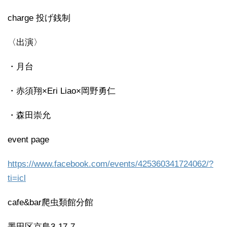
charge 投げ銭制
〈出演〉
・月台
・赤須翔×Eri Liao×岡野勇仁
・森田崇允
event page
https://www.facebook.com/events/425360341724062/?
ti=icl
cafe&bar爬虫類館分館
墨田区京島3-17-7