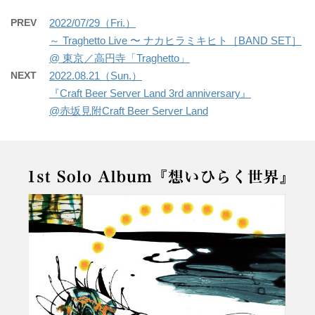
o
e
o
r
PREV
2022/07/29（Fri.）
k
～ Traghetto Live 〜 ナカヒラミキヒト［BAND SET］
@ 東京／高円寺「Traghetto」
NEXT
2022.08.21（Sun.）
『Craft Beer Server Land 3rd anniversary』
@赤坂見附Craft Beer Server Land