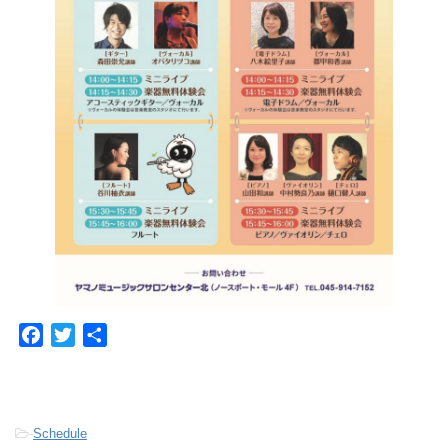
F
T
共
a
w
有
c
i
e
t
b
t
-
Schedule