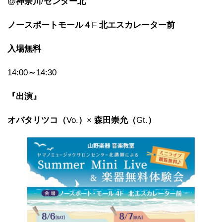
@
神奈川
/
センター北
ノースポートモール４
F
北エスカレーター前
入場無料
14:00
～
14:30
『出演』
オバタリツコ（
Vo.
）
×
森田崇允（
Gt.
）