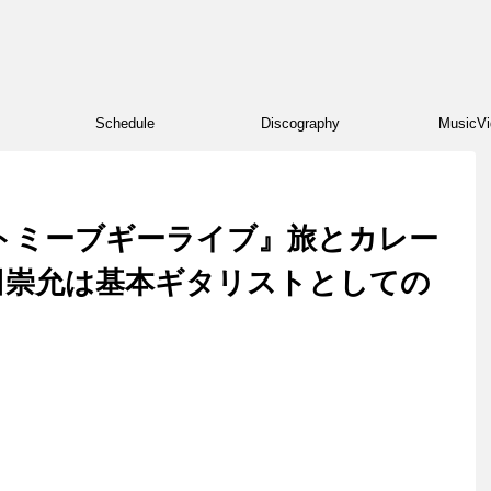
Schedule
Discography
MusicVi
i.）『トミーブギーライブ』旅とカレー
森田崇允は基本ギタリストとしての