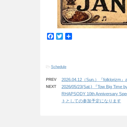
F
T
共
a
w
有
c
i
e
t
b
t
-
Schedule
o
e
o
r
PREV
2026.04.12（Sun.）『folklorizm』a
k
NEXT
2026/05/23(Sat.) 『Tow Big T
RHAPSODY 10th Anniversa
トとしての参加予定になります