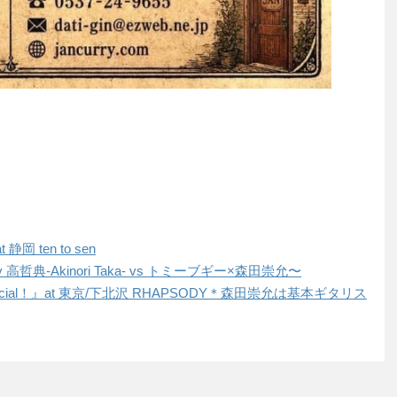
t 静岡 ten to sen
ime by 高哲典-Akinori Taka- vs トミーブギー×森田崇允〜
ry Special！』at 東京/下北沢 RHAPSODY＊森田崇允は基本ギタリス